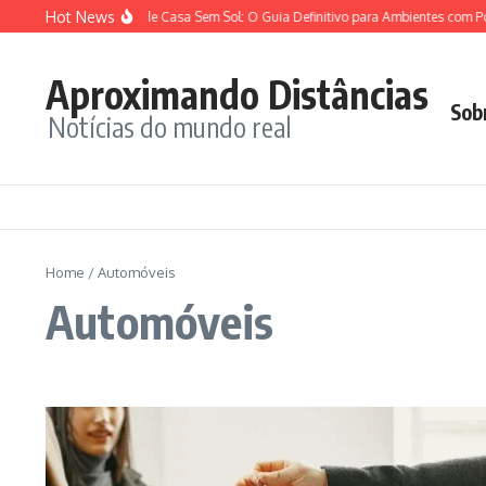
Ir para o conteúdo
Hot News
Plantas para Dentro de Casa Sem Sol: O Guia Definitivo para Ambientes com Pou
Aproximando Distâncias
Sob
Notícias do mundo real
Home
/
Automóveis
Automóveis