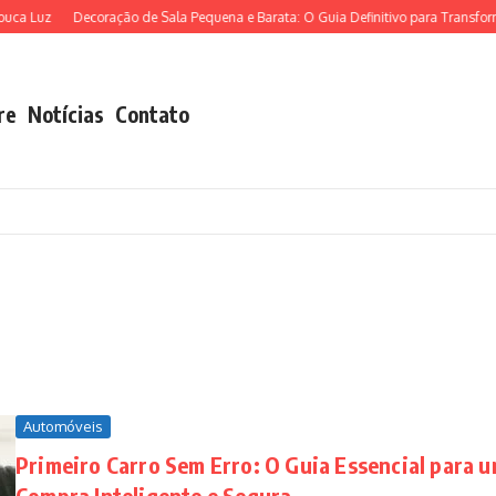
ca Luz
Decoração de Sala Pequena e Barata: O Guia Definitivo para Transforma
re
Notícias
Contato
Automóveis
Primeiro Carro Sem Erro: O Guia Essencial para 
Compra Inteligente e Segura