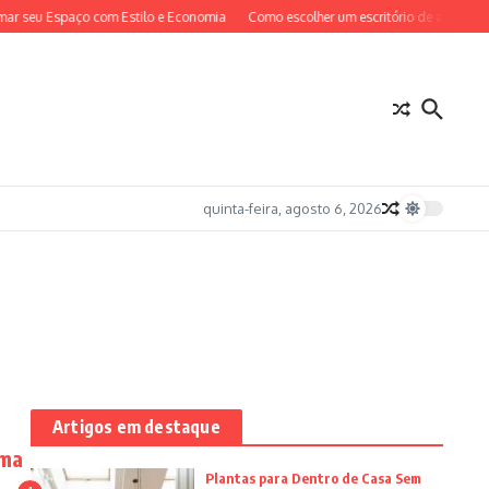
r seu Espaço com Estilo e Economia
Como escolher um escritório de advocacia 
quinta-feira, agosto 6, 2026
Artigos em destaque
uma
Plantas para Dentro de Casa Sem