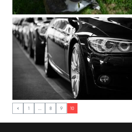
1
...
8
9
10