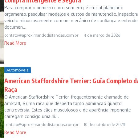
Para comprar o primeiro carro sem erro, é crucial planejar o
orçamento, pesquisar modelos e custos de manutenção, inspecion
veículo minuciosamente com um mecânico de confiança e entende
documen...
contato@aproximandodistancias.com.br
4 de março de 2026
Read More
Automóveis
American Staffordshire Terrier: Guia Completo d
Raça
O American Staffordshire Terrier, frequentemente chamado de
AmStaff, é uma raça que desperta tanto admiração quanto
controvérsia. Estes cães musculosos e de aparência imponente
carregam consigo uma hi...
contato@aproximandodistancias.com.br
10 de outubro de 2025
Read More