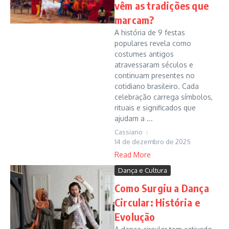
vêm as tradições que
marcam?
A história de 9 festas
populares revela como
costumes antigos
atravessaram séculos e
continuam presentes no
cotidiano brasileiro. Cada
celebração carrega símbolos,
rituais e significados que
ajudam a ...
Cassiano
14 de dezembro de 2025
Read More
Dança e Cultura
Como Surgiu a Dança
Circular: História e
Evolução