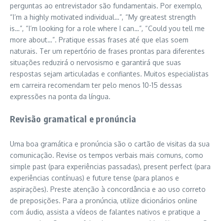
perguntas ao entrevistador são fundamentais. Por exemplo,
“I’m a highly motivated individual…”, “My greatest strength
is…”, “I’m looking for a role where I can…”, “Could you tell me
more about…”. Pratique essas frases até que elas soem
naturais. Ter um repertório de frases prontas para diferentes
situações reduzirá o nervosismo e garantirá que suas
respostas sejam articuladas e confiantes. Muitos especialistas
em carreira recomendam ter pelo menos 10-15 dessas
expressões na ponta da língua.
Revisão gramatical e pronúncia
Uma boa gramática e pronúncia são o cartão de visitas da sua
comunicação. Revise os tempos verbais mais comuns, como
simple past (para experiências passadas), present perfect (para
experiências contínuas) e future tense (para planos e
aspirações). Preste atenção à concordância e ao uso correto
de preposições. Para a pronúncia, utilize dicionários online
com áudio, assista a vídeos de falantes nativos e pratique a