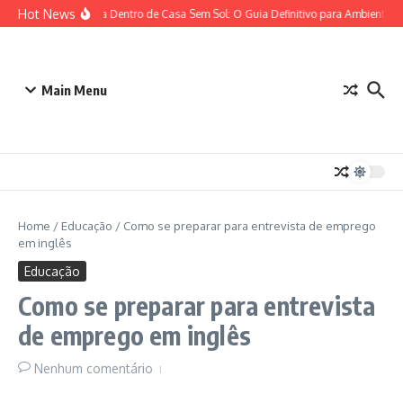
Ir para o conteúdo
Hot News
Plantas para Dentro de Casa Sem Sol: O Guia Definitivo para Ambientes c
Main Menu
Home
/
Educação
/
Como se preparar para entrevista de emprego
em inglês
Educação
Como se preparar para entrevista
de emprego em inglês
Nenhum comentário