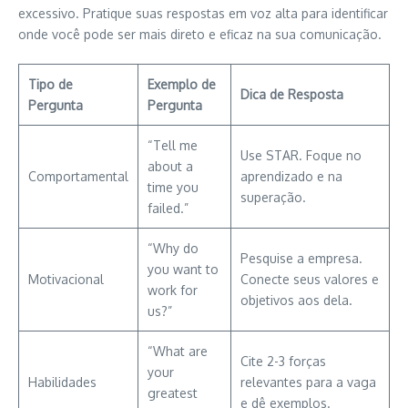
excessivo. Pratique suas respostas em voz alta para identificar
onde você pode ser mais direto e eficaz na sua comunicação.
Tipo de
Exemplo de
Dica de Resposta
Pergunta
Pergunta
“Tell me
Use STAR. Foque no
about a
Comportamental
aprendizado e na
time you
superação.
failed.”
“Why do
Pesquise a empresa.
you want to
Motivacional
Conecte seus valores e
work for
objetivos aos dela.
us?”
“What are
Cite 2-3 forças
your
Habilidades
relevantes para a vaga
greatest
e dê exemplos.