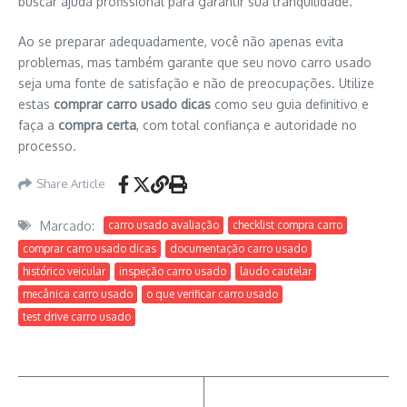
buscar ajuda profissional para garantir sua tranquilidade.
Ao se preparar adequadamente, você não apenas evita
problemas, mas também garante que seu novo carro usado
seja uma fonte de satisfação e não de preocupações. Utilize
estas
comprar carro usado dicas
como seu guia definitivo e
faça a
compra certa
, com total confiança e autoridade no
processo.
Share Article
Marcado:
carro usado avaliação
checklist compra carro
comprar carro usado dicas
documentação carro usado
histórico veicular
inspeção carro usado
laudo cautelar
mecânica carro usado
o que verificar carro usado
test drive carro usado