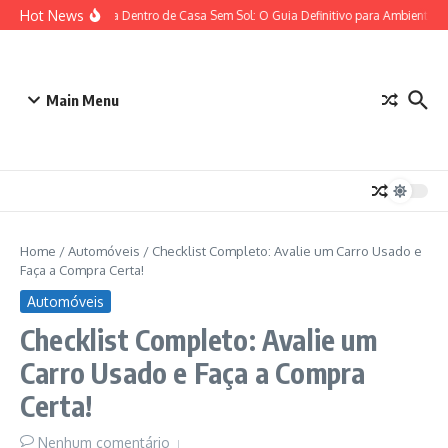
Ir para o conteúdo
Hot News
Plantas para Dentro de Casa Sem Sol: O Guia Definitivo para Ambientes c
Main Menu
Home
/
Automóveis
/
Checklist Completo: Avalie um Carro Usado e
Faça a Compra Certa!
Automóveis
Checklist Completo: Avalie um
Carro Usado e Faça a Compra
Certa!
Nenhum comentário