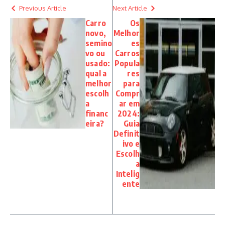
Previous Article
Next Article
Carro
Os
novo,
Melhor
semino
es
vo ou
Carros
usado:
Popula
qual a
res
melhor
para
escolh
Compr
a
ar em
financ
2024:
eira?
Guia
Definit
ivo e
Escolh
a
Intelig
ente