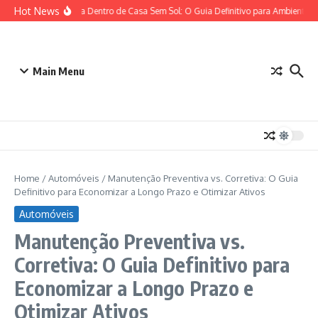
Ir para o conteúdo
Hot News
Plantas para Dentro de Casa Sem Sol: O Guia Definitivo para Ambientes 
Main Menu
Home
/
Automóveis
/
Manutenção Preventiva vs. Corretiva: O Guia
Definitivo para Economizar a Longo Prazo e Otimizar Ativos
Automóveis
Manutenção Preventiva vs.
Corretiva: O Guia Definitivo para
Economizar a Longo Prazo e
Otimizar Ativos