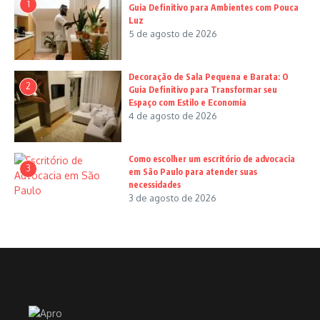
1
Guia Definitivo para Ambientes com Pouca
Luz
5 de agosto de 2026
Decoração de Sala Pequena e Barata: O
2
Guia Definitivo para Transformar seu
Espaço com Estilo e Economia
4 de agosto de 2026
Como escolher um escritório de advocacia
3
em São Paulo para atender suas
necessidades
3 de agosto de 2026