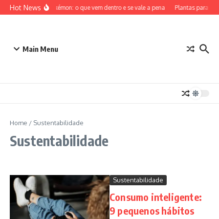
Ir para o conteúdo
Hot News
ETB Pokémon: o que vem dentro e se vale a pena
Plantas para Den
Main Menu
Home
/
Sustentabilidade
Sustentabilidade
Sustentabilidade
Consumo inteligente:
9 pequenos hábitos