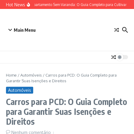
Ir para o conteúdo
Hot News
Horta em Apartamento Sem Varanda: O Guia Completo para Cultivar Seus A
Main Menu
Home
/
Automóveis
/
Carros para PCD: O Guia Completo para
Garantir Suas Isenções e Direitos
Automóveis
Carros para PCD: O Guia Completo
para Garantir Suas Isenções e
Direitos
Nenhum comentário