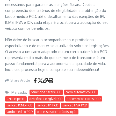
necessários para garantir as isenções fiscais. Desde a
compreensão dos critérios de elegibilidade e a obtenção do
laudo médico PCD, até o detalhamento das isenções de IPI,
ICMS, IPVA e IOF, cada etapa é crucial para a aquisição do seu
veículo com os benefícios.
Não deixe de buscar o acompanhamento profissional
especializado e de manter-se atualizado sobre as legislações.
O acesso a um carro adaptado ou um carro automático PCD
representa muito mais do que um meio de transporte; é um
passo fundamental para a autonomia e a qualidade de vida.
Inicie seu processo hoje e conquiste sua independência!
Share Article
Marcado:
benefícios fiscais PCD
carro automático PCD
CNH especial
deficiência elegível PCD
documentos carros PCD
isenção ICMS PCD
isenção IPI PCD
isenção IPVA PCD
laudo médico PCD
processo solicitação isenção