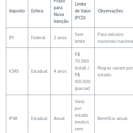
Prazo
Limite
para
Imposto
Esfera
de Valor
Observações
Nova
(PCD)
Isenção
Sem
Para veículos
IPI
Federal
2 anos
limite
nacionais/naciona
R$
70.000
(total) /
Regras variam por
ICMS
Estadual
4 anos
R$
estado.
100.000
(parcial)
Varia
por
estado
IPVA
Estadual
Anual
Benefício anual.
(muitos
sem