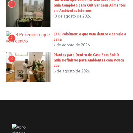
1
Guia Completo para Cultivar Seus Alimentos
em Ambientes Internos
10 de agosto de 2026
ETB Pokémon: o que vem dentro e se vale a
2
pena
7 de agosto de 2026
Plantas para Dentro de Casa Sem Sol: O
3
Guia Definitivo para Ambientes com Pouca
Luz
5 de agosto de 2026