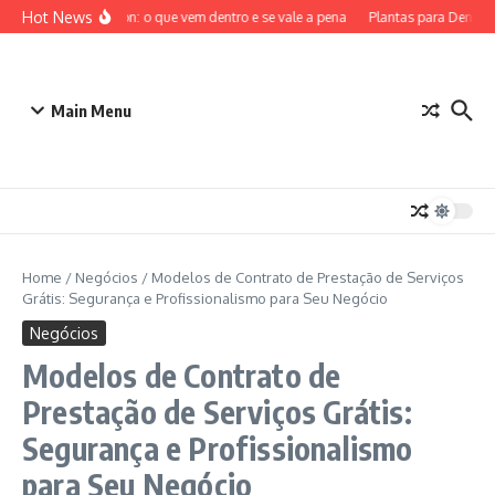
Ir para o conteúdo
Hot News
ETB Pokémon: o que vem dentro e se vale a pena
Plantas para Dentro de
Main Menu
Home
/
Negócios
/
Modelos de Contrato de Prestação de Serviços
Grátis: Segurança e Profissionalismo para Seu Negócio
Negócios
Modelos de Contrato de
Prestação de Serviços Grátis:
Segurança e Profissionalismo
para Seu Negócio