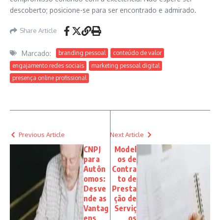
descoberto; posicione-se para ser encontrado e admirado.
Share Article
Marcado:
branding pessoal
conteúdo de valor
engajamento redes sociais
marketing pessoal digital
presença online profissional
Previous Article
Next Article
CNPJ
Model
para
os de
Autôn
Contra
omos:
to de
Desve
Presta
nde as
ção de
Vantag
Serviç
ens
os