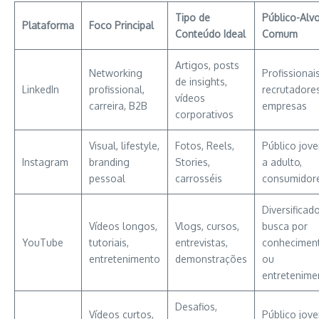
Tipo de
Público-Alv
Plataforma
Foco Principal
Conteúdo Ideal
Comum
Artigos, posts
Networking
Profissionais
de insights,
LinkedIn
profissional,
recrutadores
vídeos
carreira, B2B
empresas
corporativos
Visual, lifestyle,
Fotos, Reels,
Público jov
Instagram
branding
Stories,
a adulto,
pessoal
carrosséis
consumidor
Diversificado
Vídeos longos,
Vlogs, cursos,
busca por
YouTube
tutoriais,
entrevistas,
conhecimen
entretenimento
demonstrações
ou
entretenime
Desafios,
Vídeos curtos,
Público jov