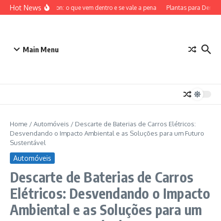
Ir para o conteúdo
Hot News
ETB Pokémon: o que vem dentro e se vale a pena
Plantas para Dentro d
Main Menu
Home
/
Automóveis
/
Descarte de Baterias de Carros Elétricos:
Desvendando o Impacto Ambiental e as Soluções para um Futuro
Sustentável
Automóveis
Descarte de Baterias de Carros
Elétricos: Desvendando o Impacto
Ambiental e as Soluções para um