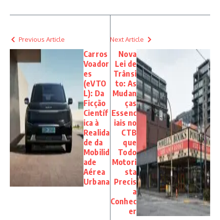
Previous Article
Next Article
Carros
Nova
Voador
Lei de
es
Trânsi
(eVTO
to: As
L): Da
Mudan
Ficção
ças
Científ
Essenc
ica à
iais no
Realida
CTB
de da
que
Mobilid
Todo
ade
Motori
Aérea
sta
Urbana
Precis
a
Conhec
er