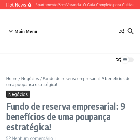
Ir para o conteúdo
Hot News
Horta em Apartamento Sem Varanda: O Guia Completo para Cultivar Seu
Main Menu
Home
/
Negócios
/
Fundo de reserva empresarial: 9 benefícios de
uma poupança estratégica!
Negócios
Fundo de reserva empresarial: 9
benefícios de uma poupança
estratégica!
Nenhum comentário