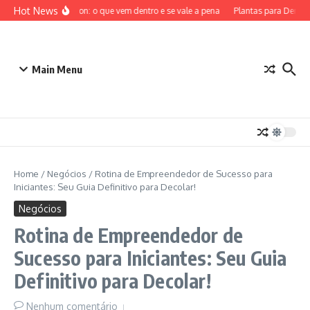
Ir para o conteúdo
Hot News
ETB Pokémon: o que vem dentro e se vale a pena
Plantas para Dentro d
Main Menu
Home
/
Negócios
/
Rotina de Empreendedor de Sucesso para
Iniciantes: Seu Guia Definitivo para Decolar!
Negócios
Rotina de Empreendedor de
Sucesso para Iniciantes: Seu Guia
Definitivo para Decolar!
Nenhum comentário