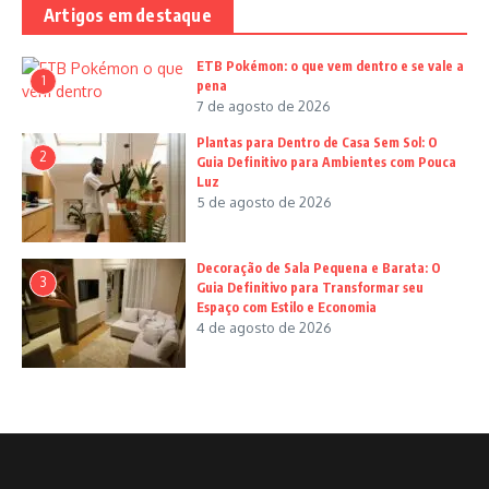
Artigos em destaque
ETB Pokémon: o que vem dentro e se vale a
1
pena
7 de agosto de 2026
Plantas para Dentro de Casa Sem Sol: O
2
Guia Definitivo para Ambientes com Pouca
Luz
5 de agosto de 2026
Decoração de Sala Pequena e Barata: O
3
Guia Definitivo para Transformar seu
Espaço com Estilo e Economia
4 de agosto de 2026