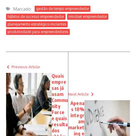
Marcado:
gestão de tempo empreendedor
hábitos de sucesso empreendedor
mindset empreendedor
planejamento estratégico iniciantes
produtividade para empreendedores
Previous Article
Quais
empre
sas já
usam
Next Article
Commu
Apena
nity
s 18%
Force
integr
e quais
am
resulta
market
dos
ing e