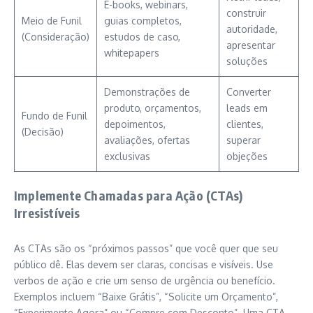
E-books, webinars,
construir
Meio de Funil
guias completos,
autoridade,
(Consideração)
estudos de caso,
apresentar
whitepapers
soluções
Demonstrações de
Converter
produto, orçamentos,
leads em
Fundo de Funil
depoimentos,
clientes,
(Decisão)
avaliações, ofertas
superar
exclusivas
objeções
Implemente Chamadas para Ação (CTAs)
Irresistíveis
As CTAs são os “próximos passos” que você quer que seu
público dê. Elas devem ser claras, concisas e visíveis. Use
verbos de ação e crie um senso de urgência ou benefício.
Exemplos incluem “Baixe Grátis”, “Solicite um Orçamento”,
“Experimente Agora” ou “Compre com Desconto”. Uma CTA