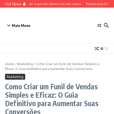
Ir para o conteúdo
Hot News
ETB Pokémon: o que vem dentro e se vale a pena
Plantas para Dentro 
Main Menu
Home
/
Marketing
/
Como Criar um Funil de Vendas Simples e
Eficaz: O Guia Definitivo para Aumentar Suas Conversões
Marketing
Como Criar um Funil de Vendas
Simples e Eficaz: O Guia
Definitivo para Aumentar Suas
Conversões