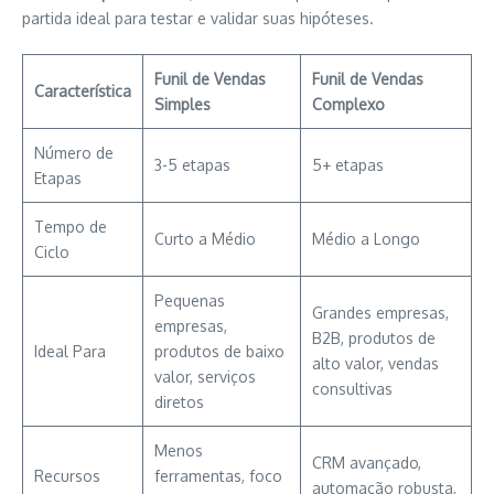
partida ideal para testar e validar suas hipóteses.
Funil de Vendas
Funil de Vendas
Característica
Simples
Complexo
Número de
3-5 etapas
5+ etapas
Etapas
Tempo de
Curto a Médio
Médio a Longo
Ciclo
Pequenas
Grandes empresas,
empresas,
B2B, produtos de
Ideal Para
produtos de baixo
alto valor, vendas
valor, serviços
consultivas
diretos
Menos
CRM avançado,
Recursos
ferramentas, foco
automação robusta,