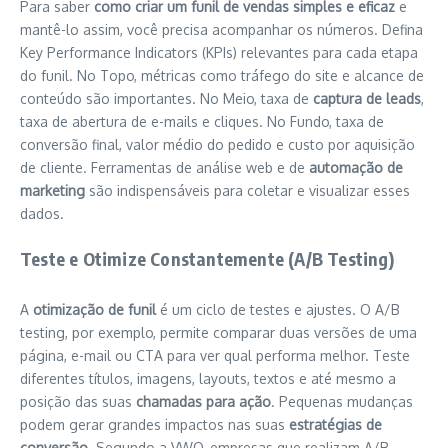
Para saber
como criar um funil de vendas simples e eficaz
e
mantê-lo assim, você precisa acompanhar os números. Defina
Key Performance Indicators (KPIs) relevantes para cada etapa
do funil. No Topo, métricas como tráfego do site e alcance de
conteúdo são importantes. No Meio, taxa de
captura de leads
,
taxa de abertura de e-mails e cliques. No Fundo, taxa de
conversão final, valor médio do pedido e custo por aquisição
de cliente. Ferramentas de análise web e de
automação de
marketing
são indispensáveis para coletar e visualizar esses
dados.
Teste e Otimize Constantemente (A/B Testing)
A
otimização de funil
é um ciclo de testes e ajustes. O A/B
testing, por exemplo, permite comparar duas versões de uma
página, e-mail ou CTA para ver qual performa melhor. Teste
diferentes títulos, imagens, layouts, textos e até mesmo a
posição das suas
chamadas para ação
. Pequenas mudanças
podem gerar grandes impactos nas suas
estratégias de
conversão
. Segundo a VWO, empresas que realizam A/B