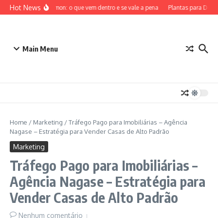
Ir para o conteúdo
Hot News
ETB Pokémon: o que vem dentro e se vale a pena
Plantas para Dentro
Main Menu
Home
/
Marketing
/
Tráfego Pago para Imobiliárias – Agência
Nagase – Estratégia para Vender Casas de Alto Padrão
Marketing
Tráfego Pago para Imobiliárias –
Agência Nagase – Estratégia para
Vender Casas de Alto Padrão
Nenhum comentário