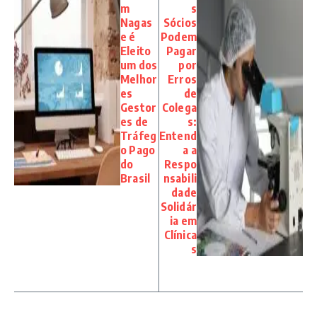
m
s
Nagas
Sócios
e é
Podem
Eleito
Pagar
um dos
por
Melhor
Erros
es
de
Gestor
Colega
es de
s:
Tráfeg
Entend
o Pago
a a
do
Respo
Brasil
nsabili
dade
Solidár
ia em
Clínica
s