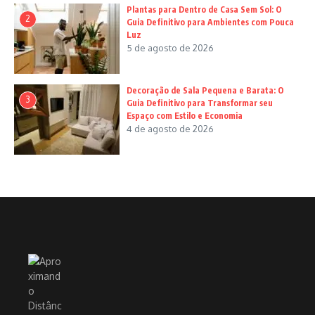
Plantas para Dentro de Casa Sem Sol: O
2
Guia Definitivo para Ambientes com Pouca
Luz
5 de agosto de 2026
Decoração de Sala Pequena e Barata: O
3
Guia Definitivo para Transformar seu
Espaço com Estilo e Economia
4 de agosto de 2026