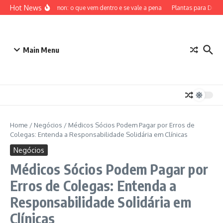
Ir para o conteúdo
Hot News
ETB Pokémon: o que vem dentro e se vale a pena
Plantas para Dentro
Main Menu
Home
/
Negócios
/
Médicos Sócios Podem Pagar por Erros de
Colegas: Entenda a Responsabilidade Solidária em Clínicas
Negócios
Médicos Sócios Podem Pagar por
Erros de Colegas: Entenda a
Responsabilidade Solidária em
Clínicas