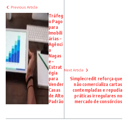
Previous Article
Tráfeg
o Pago
para
Imobili
árias –
Agênci
a
Nagas
e –
Estrat
Next Article
égia
para
Simplecredit reforça que
Vender
não comercializa cartas
Casas
contempladas e repudia
de Alto
práticas irregulares no
Padrão
mercado de consórcios