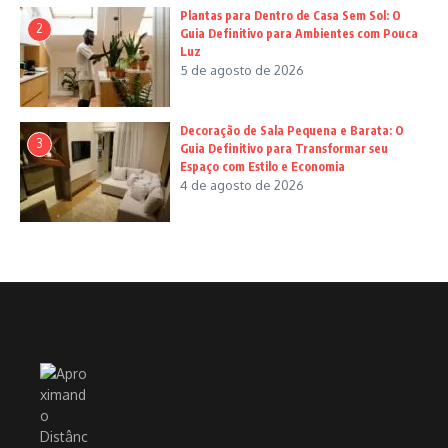
Plantas para Dentro de Casa Sem Sol: O
2
Guia Definitivo para Ambientes com Pouca
Luz
5 de agosto de 2026
Decoração de Sala Pequena e Barata: O
3
Guia Definitivo para Transformar seu
Espaço com Estilo e Economia
4 de agosto de 2026