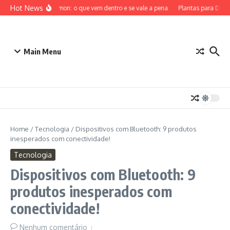
Ir para o conteúdo
Hot News
ETB Pokémon: o que vem dentro e se vale a pena
Plantas para Dentr
Main Menu
Home
/
Tecnologia
/
Dispositivos com Bluetooth: 9 produtos
inesperados com conectividade!
Tecnologia
Dispositivos com Bluetooth: 9
produtos inesperados com
conectividade!
Nenhum comentário