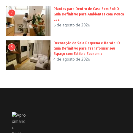
Plantas para Dentro de Casa Sem Sol: O
2
Guia Definitivo para Ambientes com Pouca
Luz
5 de agosto de 2026
Decoração de Sala Pequena e Barata: O
3
Guia Definitivo para Transformar seu
Espaço com Estilo e Economia
4 de agosto de 2026