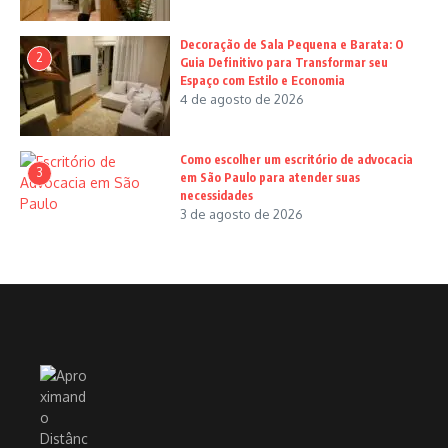
Decoração de Sala Pequena e Barata: O
2
Guia Definitivo para Transformar seu
Espaço com Estilo e Economia
4 de agosto de 2026
Como escolher um escritório de advocacia
3
em São Paulo para atender suas
necessidades
3 de agosto de 2026