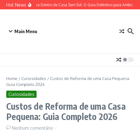
Ir para o conteúdo
Hot News
Plantas para Dentro de Casa Sem Sol: O Guia Definitivo para Ambientes
Main Menu
Home
/
Curiosidades
/
Custos de Reforma de uma Casa Pequena:
Guia Completo 2026
Curiosidades
Custos de Reforma de uma Casa
Pequena: Guia Completo 2026
Nenhum comentário