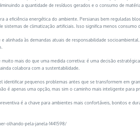
 diminuindo a quantidade de resíduos gerados e o consumo de matéri
para a eficiência energética do ambiente. Persianas bem reguladas bl
 sistemas de climatização artificiais. Isso significa menos consumo 
ente e alinhada às demandas atuais de responsabilidade socioambien
o.
é muito mais do que uma medida corretiva: é uma decisão estratégica
 ainda colabora com a sustentabilidade.
ível identificar pequenos problemas antes que se transformem em gran
não é apenas uma opção, mas sim o caminho mais inteligente para pr
reventiva é a chave para ambientes mais confortáveis, bonitos e du
er-olhando-pela-janela-1441598/