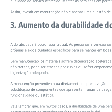
qualidade do serviço oferecido. Manter as persianas em perfei
Assim, investir em manutenção não é apenas uma questão de c
3. Aumento da durabilidade do
A durabilidade é outro fator crucial. As persianas e veneziana
próprias e exige cuidados específicos para se manter em boas
Sem manutenção, os materiais sofrem deterioração acelerada
não tratada, pode ser atacada por cupins ou sofrer empename
higienização adequada.
A manutenção preventiva atua diretamente na preservação dess
substituição de componentes que apresentam sinais de desgast
funcionalidade ou estética.
Vale lembrar que, em muitos casos, a durabilidade de uma p
aproveitamento do investimento feito na compra inicial.