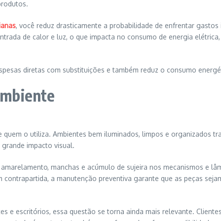
produtos.
ianas
, você reduz drasticamente a probabilidade de enfrentar gastos 
trada de calor e luz, o que impacta no consumo de energia elétrica
espesas diretas com substituições e também reduz o consumo energét
 ambiente
e quem o utiliza. Ambientes bem iluminados, limpos e organizados tra
 grande impacto visual.
sa amarelamento, manchas e acúmulo de sujeira nos mecanismos e lâ
 contrapartida, a manutenção preventiva garante que as peças sejam
tes e escritórios, essa questão se torna ainda mais relevante. Client