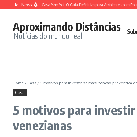
Ir para o conteúdo
Hot News
 para Dentro de Casa Sem Sol: O Guia Definitivo para Ambientes com Pouca Luz
Aproximando Distâncias
Sob
Notícias do mundo real
Home
/
Casa
/
5 motivos para investir na manutenção preventiva d
Casa
5 motivos para investi
venezianas