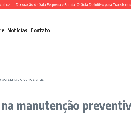
Decoração de Sala Pequena e Barata: O Guia Definitivo para Transformar seu Es
re
Notícias
Contato
e persianas e venezianas
r na manutenção preventiv