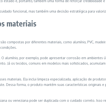
to estado é, portanto, também uma forma de reforçar credibilidade e t
uidado funcional, mas também uma decisão estratégica para valoriz
s materiais
s são compostas por diferentes materiais, como alumínio, PVC, madeir
 condições.
. O alumínio, por exemplo, pode apresentar corrosão em ambientes ú
nto. Já os tecidos, comuns em modelos mais sofisticados, acumulam 
es materiais. Ela inclui limpeza especializada, aplicação de produt
e. Dessa forma, o produto mantém suas características originais e 
ersiana ou veneziana pode ser duplicada com o cuidado correto. Is