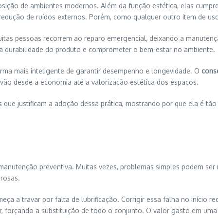
sição de ambientes modernos. Além da função estética, elas cumpre
redução de ruídos externos. Porém, como qualquer outro item de uso 
tas pessoas recorrem ao reparo emergencial, deixando a manutenção
r a durabilidade do produto e comprometer o bem-estar no ambiente.
forma mais inteligente de garantir desempenho e longevidade. O
conse
ue vão desde a economia até a valorização estética dos espaços.
s que justificam a adoção dessa prática, mostrando por que ela é tã
a manutenção preventiva. Muitas vezes, problemas simples podem ser 
rosas.
 a travar por falta de lubrificação. Corrigir essa falha no início 
r, forçando a substituição de todo o conjunto. O valor gasto em uma 