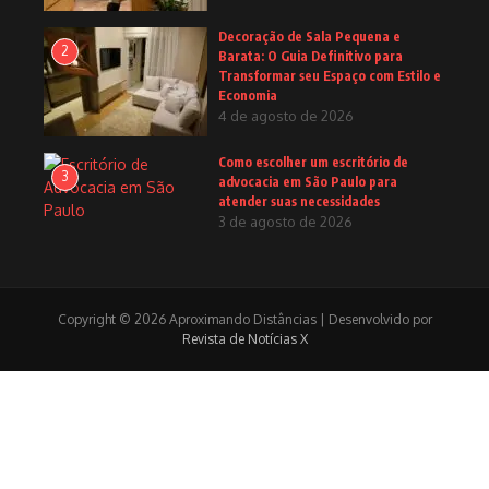
Decoração de Sala Pequena e
2
Barata: O Guia Definitivo para
Transformar seu Espaço com Estilo e
Economia
4 de agosto de 2026
Como escolher um escritório de
3
advocacia em São Paulo para
atender suas necessidades
3 de agosto de 2026
Copyright © 2026 Aproximando Distâncias | Desenvolvido por
Revista de Notícias X