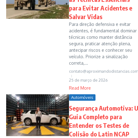
para Evitar Acidentes e
Salvar Vidas
Para direção defensiva e evitar
acidentes, é fundamental dominar
técnicas como manter distância
segura, praticar atenção plena,
antecipar riscos e conhecer seu
veículo. Priorize a sinalização
correta,...
contato@aproximandodistancias.com
25 de março de 2026
Read More
Automóveis
Segurança Automotiva: 
Guia Completo para
Entender os Testes de
Colisão do Latin NCAP