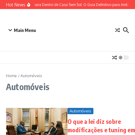
Ir para o conteúdo
Hot News
Plantas para Dentro de Casa Sem Sol: O Guia Definitivo para Ambient
Main Menu
Home
/
Automóveis
Automóveis
Automóveis
O que a lei diz sobre
modificações e tuning e