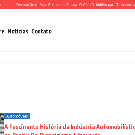
Decoração de Sala Pequena e Barata: O Guia Definitivo para Transformar seu 
re
Notícias
Contato
Automóveis
A Fascinante História da Indústria Automobilísti
no Brasil: Do Pioneirismo à Inovação