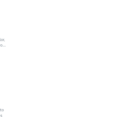
e
or,
o...
nto
os