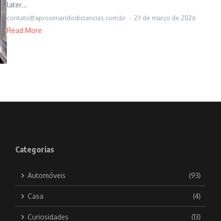
later...
contato@aproximandodistancias.com.br
27 de março de 2026
Read More
Categorias
Automóveis
(93)
Casa
(4)
Curiosidades
(13)