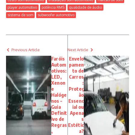
player automotivo
potência RMS
qualidade de áudio
sistema de som
subwoofer automotivo
Previous Article
Next Article
Faróis
Envelo
Autom
pamen
otivos:
to de
LED,
Carros
Xenon
:
e
Proteç
Halóge
ão
nos –
Essenc
Guia
ial ou
Definit
Apena
ivo de
s
Regras
Estétic
,
a?