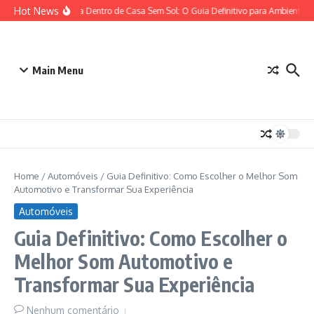
Ir para o conteúdo
Hot News
Plantas para Dentro de Casa Sem Sol: O Guia Definitivo para Ambientes c
Main Menu
Home
/
Automóveis
/
Guia Definitivo: Como Escolher o Melhor Som
Automotivo e Transformar Sua Experiência
Automóveis
Guia Definitivo: Como Escolher o
Melhor Som Automotivo e
Transformar Sua Experiência
Nenhum comentário