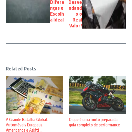
Difere
Desve
nças e
ndand
Escolh
o o
a Ideal
Real
Valor!
Related Posts
A Grande Batalha Global:
O que é uma moto preparada:
Automóveis Europeus,
guia completo de performance
Americanos e Asiáti ...