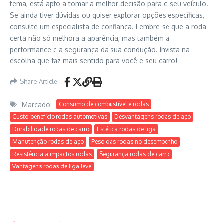
tema, está apto a tomar a melhor decisão para o seu veículo.
Se ainda tiver dúvidas ou quiser explorar opções específicas,
consulte um especialista de confiança. Lembre-se que a roda
certa não só melhora a aparência, mas também a
performance e a segurança da sua condução. Invista na
escolha que faz mais sentido para você e seu carro!
Share Article
Marcado:
Consumo de combustível e rodas
Custo-benefício rodas automotivas
Desvantagens rodas de aço
Durabilidade rodas de carro
Estética rodas de liga
Manutenção rodas de aço
Peso das rodas no desempenho
Resistência a impactos rodas
Segurança rodas de carro
Vantagens rodas de liga leve