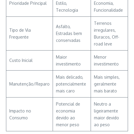
Prioridade Principal
Estilo,
Economia,
Tecnologia
Funcionalidade
Terrenos
Asfalto,
Tipo de Via
irregulares,
Estradas bem
Frequente
Buracos, Off-
conservadas
road leve
Maior
Menor
Custo Inicial
investimento
investimento
Mais delicado,
Mais simples,
Manutenção/Reparo
potencialmente
geralmente
mais caro
mais barato
Potencial de
Neutro a
Impacto no
economia
ligeiramente
Consumo
devido ao
maior devido
menor peso
ao peso