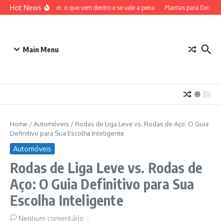
Ir para o conteúdo
Hot News
ETB Pokémon: o que vem dentro e se vale a pena
Plantas para Dentro de
Main Menu
Home
/
Automóveis
/
Rodas de Liga Leve vs. Rodas de Aço: O Guia
Definitivo para Sua Escolha Inteligente
Automóveis
Rodas de Liga Leve vs. Rodas de
Aço: O Guia Definitivo para Sua
Escolha Inteligente
Nenhum comentário