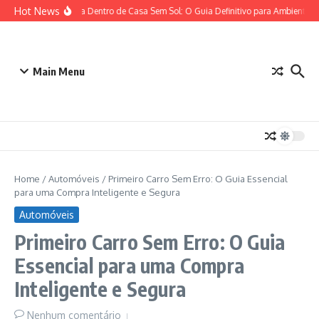
Ir para o conteúdo
Hot News
Plantas para Dentro de Casa Sem Sol: O Guia Definitivo para Ambientes c
Main Menu
Home
/
Automóveis
/
Primeiro Carro Sem Erro: O Guia Essencial
para uma Compra Inteligente e Segura
Automóveis
Primeiro Carro Sem Erro: O Guia
Essencial para uma Compra
Inteligente e Segura
Nenhum comentário