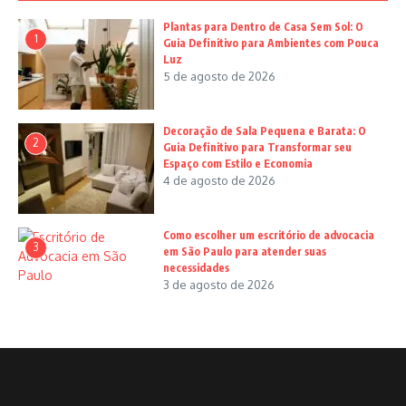
Plantas para Dentro de Casa Sem Sol: O
1
Guia Definitivo para Ambientes com Pouca
Luz
5 de agosto de 2026
Decoração de Sala Pequena e Barata: O
2
Guia Definitivo para Transformar seu
Espaço com Estilo e Economia
4 de agosto de 2026
Como escolher um escritório de advocacia
3
em São Paulo para atender suas
necessidades
3 de agosto de 2026