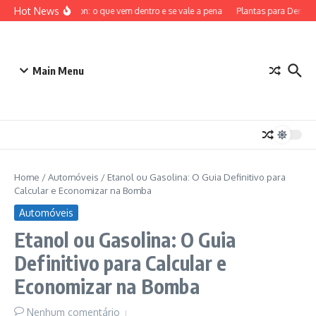
Ir para o conteúdo
Hot News
ETB Pokémon: o que vem dentro e se vale a pena
Plantas para Dentro d
Main Menu
Home
/
Automóveis
/
Etanol ou Gasolina: O Guia Definitivo para
Calcular e Economizar na Bomba
Automóveis
Etanol ou Gasolina: O Guia
Definitivo para Calcular e
Economizar na Bomba
Nenhum comentário