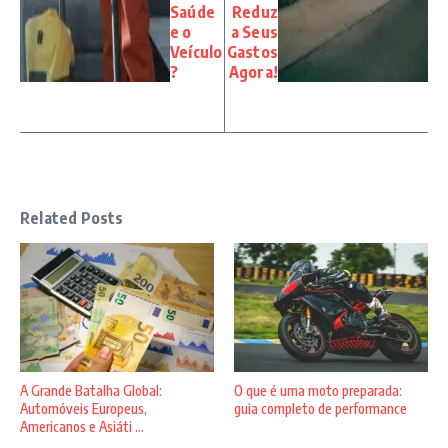
Saúde
Reduz
e o
a Seus
Veículo
Gastos
?
Agora!
Related Posts
A Grande Batalha Global:
O que é uma moto preparada:
Automóveis Europeus,
guia completo de performance
Americanos e Asiáti ...