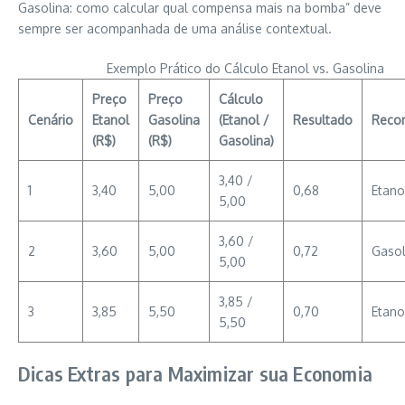
Gasolina: como calcular qual compensa mais na bomba” deve
sempre ser acompanhada de uma análise contextual.
Exemplo Prático do Cálculo Etanol vs. Gasolina
Preço
Preço
Cálculo
Cenário
Etanol
Gasolina
(Etanol /
Resultado
Reco
(R$)
(R$)
Gasolina)
3,40 /
1
3,40
5,00
0,68
Etano
5,00
3,60 /
2
3,60
5,00
0,72
Gasol
5,00
3,85 /
3
3,85
5,50
0,70
Etano
5,50
Dicas Extras para Maximizar sua Economia