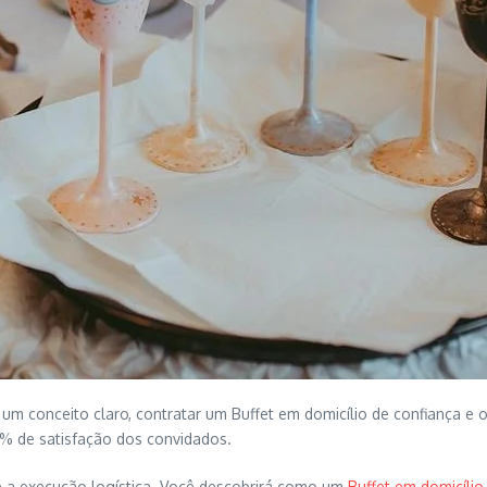
r um conceito claro, contratar um Buffet em domicílio de confiança e 
% de satisfação dos convidados.
é a execução logística. Você descobrirá como um
Buffet em domicílio