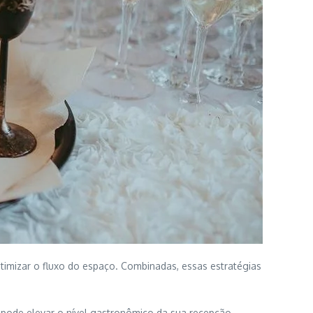
otimizar o fluxo do espaço. Combinadas, essas estratégias
pode elevar o nível gastronômico da sua recepção,