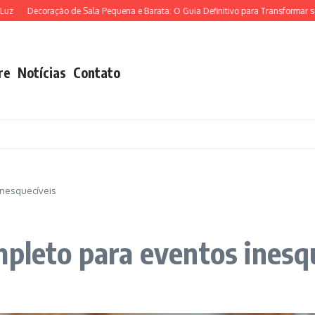
Decoração de Sala Pequena e Barata: O Guia Definitivo para Transformar seu Espa
re
Notícias
Contato
inesquecíveis
mpleto para eventos inesq