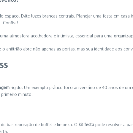
spaço. Evite luzes brancas centrais. Planejar uma festa em casa in
. Confira!
ar uma atmosfera acolhedora e intimista, essencial para uma
organizaç
e o anfitrião abre não apenas as portas, mas sua identidade aos co
ss
tagem
rígido. Um exemplo prático foi o aniversário de 40 anos de um
 primeiro minuto.
de bar, reposição de buffet e limpeza. O
kit festa
pode resolver a par
rta.