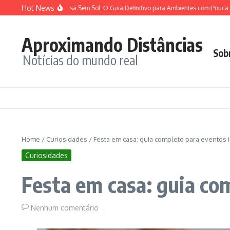
Ir para o conteúdo
Hot News
ara Dentro de Casa Sem Sol: O Guia Definitivo para Ambientes com Pouca Luz
Aproximando Distâncias
Sob
Notícias do mundo real
Home
/
Curiosidades
/
Festa em casa: guia completo para eventos 
Curiosidades
Festa em casa: guia co
Nenhum comentário