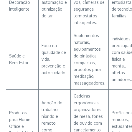
Decoração
automação e
voz, câmeras de
entusiasta
Inteligente
otimização
segurança,
de tecnolo
do lar.
termostatos
famílias.
inteligentes.
Suplementos
Indivíduos
naturais,
Foco na
preocupa
equipamentos
qualidade de
com saúd
Saúde e
de ginástica
vida,
física e
Bem-Estar
compactos,
prevenção e
mental,
produtos para
autocuidado.
atletas
meditação,
amadores.
massageadores.
Cadeiras
Adoção do
ergonômicas,
trabalho
organizadores
Produtos
Profission
híbrido e
de mesa, fones
para Home
remotos,
remoto
de ouvido com
Office e
estudantes
como
cancelamento