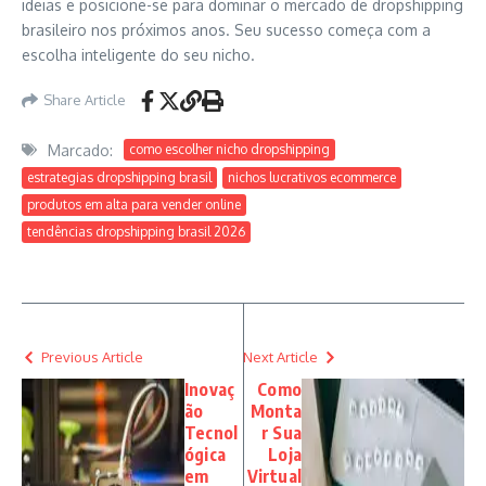
ideias e posicione-se para dominar o mercado de dropshipping
brasileiro nos próximos anos. Seu sucesso começa com a
escolha inteligente do seu nicho.
Share Article
Marcado:
como escolher nicho dropshipping
estrategias dropshipping brasil
nichos lucrativos ecommerce
produtos em alta para vender online
tendências dropshipping brasil 2026
Previous Article
Next Article
Inovaç
Como
ão
Monta
Tecnol
r Sua
ógica
Loja
em
Virtual