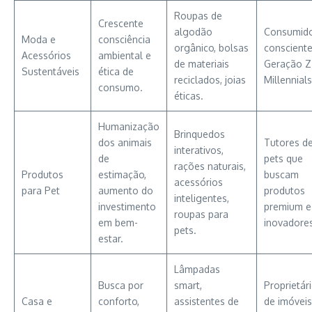
Roupas de
Crescente
algodão
Consumid
Moda e
consciência
orgânico, bolsas
consciente
Acessórios
ambiental e
de materiais
Geração Z
Sustentáveis
ética de
reciclados, joias
Millennials
consumo.
éticas.
Humanização
Brinquedos
dos animais
Tutores d
interativos,
de
pets que
rações naturais,
Produtos
estimação,
buscam
acessórios
para Pet
aumento do
produtos
inteligentes,
investimento
premium e
roupas para
em bem-
inovadore
pets.
estar.
Lâmpadas
Busca por
smart,
Proprietár
Casa e
conforto,
assistentes de
de imóveis