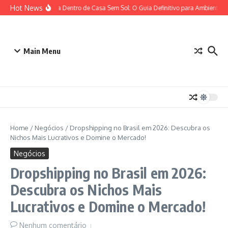
Ir para o conteúdo
Hot News
Plantas para Dentro de Casa Sem Sol: O Guia Definitivo para Ambientes c
Main Menu
Home
/
Negócios
/
Dropshipping no Brasil em 2026: Descubra os
Nichos Mais Lucrativos e Domine o Mercado!
Negócios
Dropshipping no Brasil em 2026:
Descubra os Nichos Mais
Lucrativos e Domine o Mercado!
Nenhum comentário