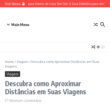
Ir para o conteúdo
Hot News
Plantas para Dentro de Casa Sem Sol: O Guia Definitivo para Ambien
Main Menu
Home
/
Viagem
/
Descubra como Aproximar Distâncias em Suas
Viagens
Viagem
Descubra como Aproximar
Distâncias em Suas Viagens
Nenhum comentário