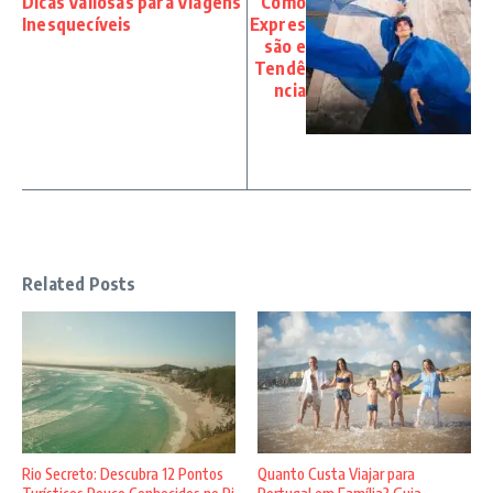
Dicas Valiosas para Viagens
Como
Inesquecíveis
Expres
são e
Tendê
ncia
Related Posts
Rio Secreto: Descubra 12 Pontos
Quanto Custa Viajar para