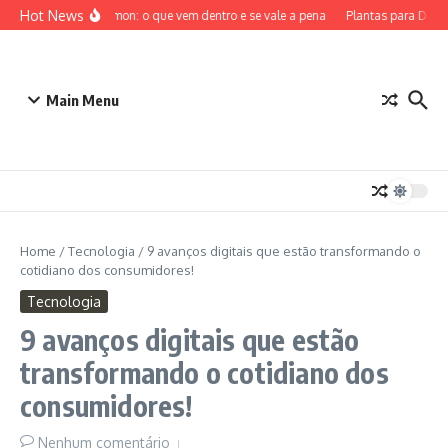
Ir para o conteúdo
Hot News
ETB Pokémon: o que vem dentro e se vale a pena
Plantas para Dentro
Main Menu
Home
/
Tecnologia
/
9 avanços digitais que estão transformando o
cotidiano dos consumidores!
Tecnologia
9 avanços digitais que estão
transformando o cotidiano dos
consumidores!
Nenhum comentário