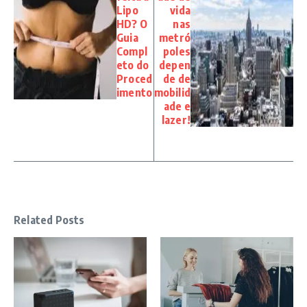
Lipo
vida
HD? O
nas
Guia
metró
Compl
poles
eto do
depen
Proced
de de
imento
mobilid
ade e
lazer!
Related Posts