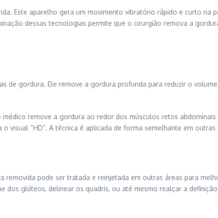
ida. Este aparelho gera um movimento vibratório rápido e curto na po
binação dessas tecnologias permite que o cirurgião remova a gordura
das de gordura. Ele remove a gordura profunda para reduzir o volume 
 médico remove a gordura ao redor dos músculos retos abdominais e a
a o visual “HD”. A técnica é aplicada de forma semelhante em outras
ra removida pode ser tratada e reinjetada em outras áreas para mel
e dos glúteos, delinear os quadris, ou até mesmo realçar a definiçã