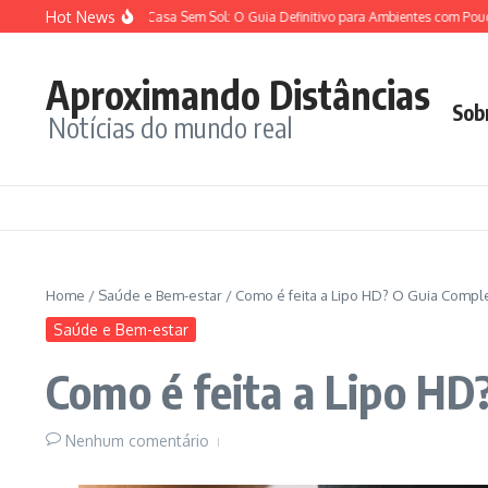
Ir para o conteúdo
Hot News
as para Dentro de Casa Sem Sol: O Guia Definitivo para Ambientes com Pouca Luz
Aproximando Distâncias
Sob
Notícias do mundo real
Home
/
Saúde e Bem-estar
/
Como é feita a Lipo HD? O Guia Compl
Saúde e Bem-estar
Como é feita a Lipo H
Nenhum comentário