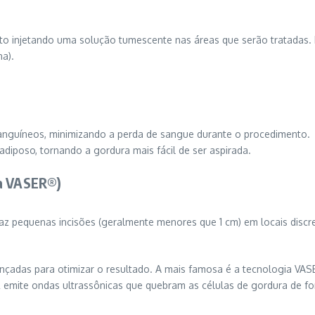
ento injetando uma solução tumescente nas áreas que serão tratadas. 
na).
sanguíneos, minimizando a perda de sangue durante o procedimento.
adiposo, tornando a gordura mais fácil de ser aspirada.
ia VASER®)
 faz pequenas incisões (geralmente menores que 1 cm) em locais discr
ançadas para otimizar o resultado. A mais famosa é a tecnologia VASE
R emite ondas ultrassônicas que quebram as células de gordura de f