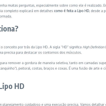
enha muitas perguntas, especialmente sobre como ele é realizado. E
guia completo explicará em detalhes
como é feita a Lipo HD
, desde a 
formada.
ciona?
 conceito por trás da Lipo HD. A sigla “HD” significa
High Definition
(
ma precisa para destacar os contornos dos músculos.
as para remover a gordura de maneira seletiva, tanto em camadas supe
anquinho”), peitoral, costas, braços e coxas. É uma fusão de arte e 
 Lipo HD
m planejamento cuidadoso e uma execução precisa. Vamos detalhar 