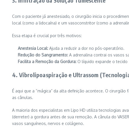
3. Infiltração da Solução Tumescente
Com o paciente já anestesiado, o cirurgião inicia o procedim
local (como a lidocaína) e um vasoconstritor (como a adrenali
Essa etapa é crucial por três motivos:
Anestesia Local:
Ajuda a reduzir a dor no pós-operatório.
Redução do Sangramento:
A adrenalina contrai os vasos 
Facilita a Remoção da Gordura:
O líquido expande o tecido 
4. Vibrolipoaspiração e Ultrassom (Tecnolog
É aqui que a “mágica” da alta definição acontece. O cirurgião
as cânulas.
A maioria dos especialistas em Lipo HD utiliza tecnologias av
(derreter) a gordura antes de sua remoção. A cânula do VASE
vasos sanguíneos, nervos e colágeno.