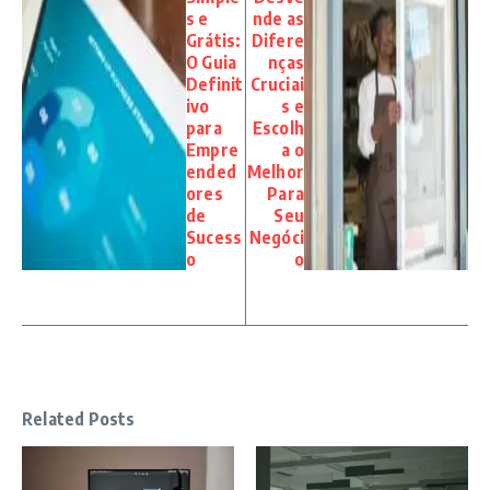
s e
nde as
Grátis:
Difere
O Guia
nças
Definit
Cruciai
ivo
s e
para
Escolh
Empre
a o
ended
Melhor
ores
Para
de
Seu
Sucess
Negóci
o
o
Related Posts