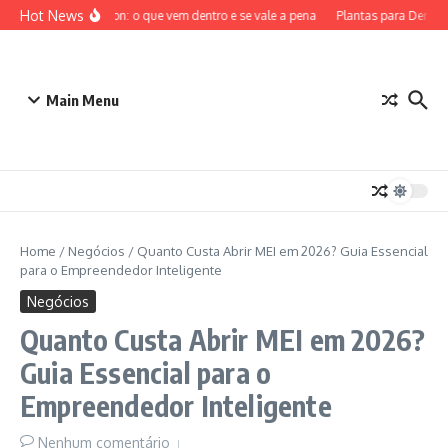
Ir para o conteúdo
Hot News
ETB Pokémon: o que vem dentro e se vale a pena
Plantas para Dentro d
Main Menu
Home
/
Negócios
/
Quanto Custa Abrir MEI em 2026? Guia Essencial
para o Empreendedor Inteligente
Negócios
Quanto Custa Abrir MEI em 2026?
Guia Essencial para o
Empreendedor Inteligente
Nenhum comentário