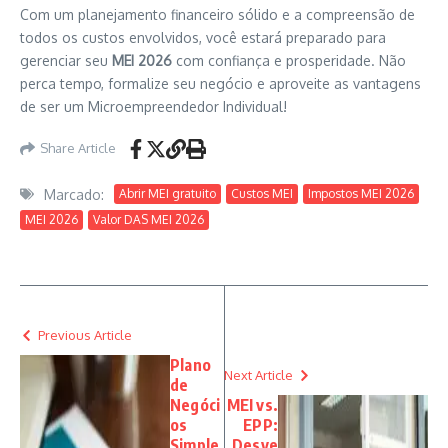
Com um planejamento financeiro sólido e a compreensão de
todos os custos envolvidos, você estará preparado para
gerenciar seu
MEI 2026
com confiança e prosperidade. Não
perca tempo, formalize seu negócio e aproveite as vantagens
de ser um Microempreendedor Individual!
Share Article
Marcado:
Abrir MEI gratuito
Custos MEI
Impostos MEI 2026
MEI 2026
Valor DAS MEI 2026
Previous Article
Plano
Next Article
de
Negóci
MEI vs.
os
EPP:
Simple
Desve