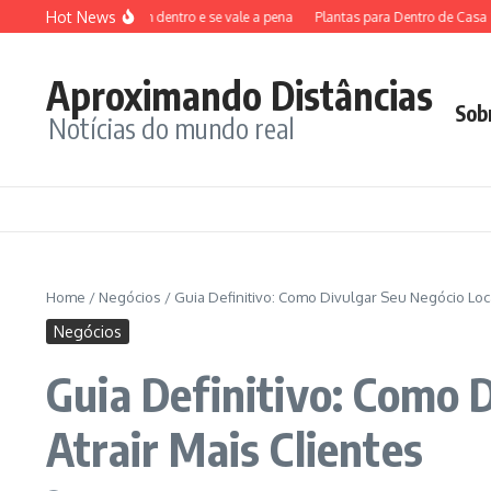
Ir para o conteúdo
Hot News
émon: o que vem dentro e se vale a pena
Plantas para Dentro de Casa Sem Sol:
Aproximando Distâncias
Sob
Notícias do mundo real
Home
/
Negócios
/
Guia Definitivo: Como Divulgar Seu Negócio Loca
Negócios
Guia Definitivo: Como 
Atrair Mais Clientes