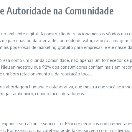
 e Autoridade na Comunidade
m do ambiente digital. A construção de relacionamentos sólidos na c
vés de parcerias ou da oferta de conteúdo de valor, reforça a imagem 
mais poderosas de marketing gratuito para empresas, e ele nasce da 
presa como um pilar da comunidade, não apenas um fornecedor de pro
da Nielsen mostrou que 92% dos consumidores confiam mais em reco
 de um bom relacionamento e da reputação local.
uma abordagem humana e colaborativa, que mostra que você se impo
 gastar dinheiro, criando laços duradouros.
de expandir seu alcance sem custo. Procure negócios complementare
s. Por exemplo, uma cafeteria pode fazer parceria com uma livraria 