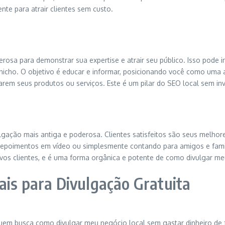
ente para atrair clientes sem custo.
osa para demonstrar sua expertise e atrair seu público. Isso pode i
icho. O objetivo é educar e informar, posicionando você como uma 
rarem seus produtos ou serviços. Este é um pilar do SEO local sem in
ulgação mais antiga e poderosa. Clientes satisfeitos são seus melhore
 depoimentos em vídeo ou simplesmente contando para amigos e fami
 novos clientes, e é uma forma orgânica e potente de como divulgar m
ais para Divulgação Gratuita
uem busca como divulgar meu negócio local sem gastar dinheiro de fo