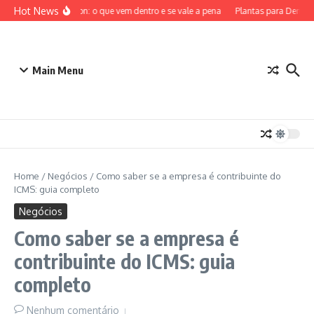
Ir para o conteúdo
Hot News
ETB Pokémon: o que vem dentro e se vale a pena
Plantas para Dentro d
Main Menu
Home
/
Negócios
/
Como saber se a empresa é contribuinte do
ICMS: guia completo
Negócios
Como saber se a empresa é
contribuinte do ICMS: guia
completo
Nenhum comentário