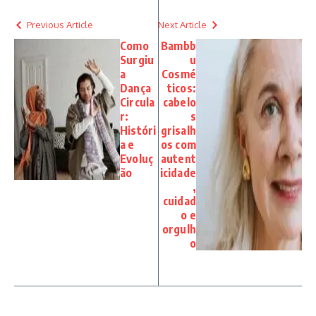
Previous Article
Next Article
Como
Bambb
Surgiu
u
a
Cosmé
Dança
ticos:
Circula
cabelo
r:
s
Históri
grisalh
a e
os com
Evoluç
autent
ão
icidade
,
cuidad
o e
orgulh
o