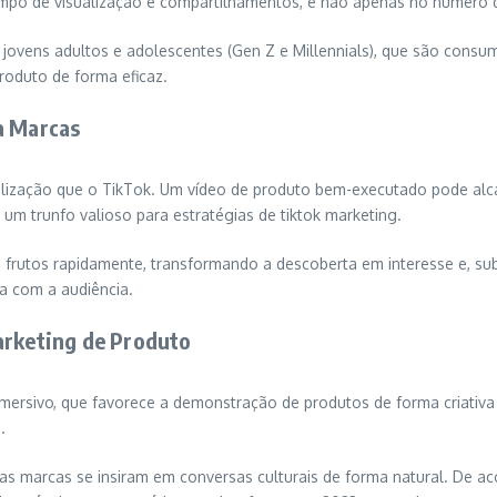
empo de visualização e compartilhamentos, e não apenas no número d
jovens adultos e adolescentes (Gen Z e Millennials), que são consu
roduto de forma eficaz.
a Marcas
lização que o TikTok. Um vídeo de produto bem-executado pode alc
um trunfo valioso para estratégias de tiktok marketing.
 frutos rapidamente, transformando a descoberta em interesse e, s
a com a audiência.
arketing de Produto
imersivo, que favorece a demonstração de produtos de forma criativa 
.
e as marcas se insiram em conversas culturais de forma natural. De 