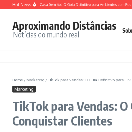
Ir para o conteúdo
Hot News
s para Dentro de Casa Sem Sol: O Guia Definitivo para Ambientes com Pouca Luz
Aproximando Distâncias
Sob
Notícias do mundo real
Home
/
Marketing
/
TikTok para Vendas: O Guia Definitivo para Div
Marketing
TikTok para Vendas: O 
Conquistar Clientes