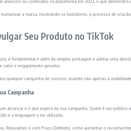
e anúncios ou conteúdos na plataforma em 2023, o que demonstra o
e humanizar a marca, mostrando os bastidores, o processo de criaçã
vulgar Seu Produto no TikTok
oduto, é fundamental ir além da simples postagem e adotar uma abor
ar valor e engajamento genuíno.
para qualquer campanha de sucesso, visando não apenas a visibilidad
 Sua Campanha
ê quer alcançar e o que espera da sua campanha. Quem é seu público-a
údo e a linguagem a ser utilizada.
íveis, Relevantes e com Prazo Definido), como aumentar o reconheci