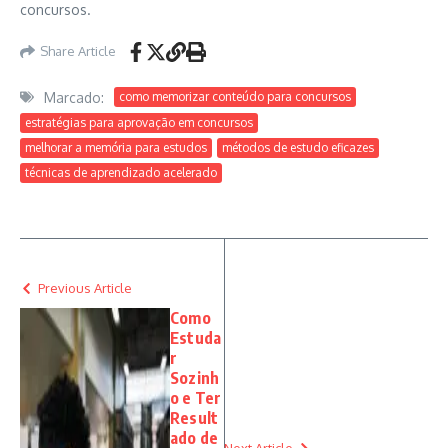
concursos.
Share Article
Marcado:
como memorizar conteúdo para concursos
estratégias para aprovação em concursos
melhorar a memória para estudos
métodos de estudo eficazes
técnicas de aprendizado acelerado
Previous Article
Como
Estuda
r
Sozinh
o e Ter
Result
ado de
Next Article