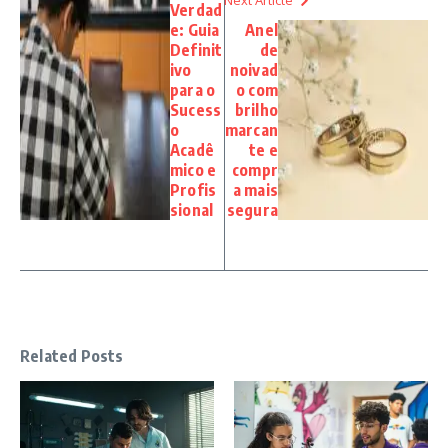
Verdad
e: Guia
Anel
Definit
de
ivo
noivad
para o
o com
Sucess
brilho
o
marcan
Acadê
te e
mico e
compr
Profis
a mais
sional
segura
Related Posts