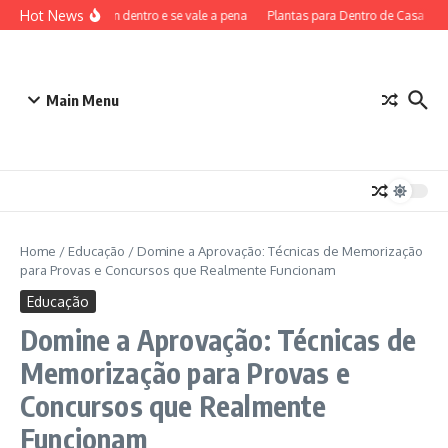
Ir para o conteúdo
Hot News
okémon: o que vem dentro e se vale a pena
Plantas para Dentro de Casa Sem S
Main Menu
Home
/
Educação
/
Domine a Aprovação: Técnicas de Memorização
para Provas e Concursos que Realmente Funcionam
Educação
Domine a Aprovação: Técnicas de
Memorização para Provas e
Concursos que Realmente
Funcionam