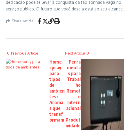
dedicação pode te levar à conquista da tão sonhada vaga no
serviço público. O futuro que você deseja está ao seu alcance.
Share Article
Previous Article
Next Article
Home
Ferra
spray
menta
para
s para
tipos
Trabal
de
ho
ambien
Remot
tes:
o
Aroma
Intern
s que
acional
transf
:
ormam
Produt
ividade