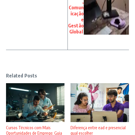
,
Comun
icação
e
Gestão
Global
Related Posts
Cursos Técnicos com Mais
Diferença entre ead e presencial
Oportunidades de Emprego: Guia
qual escolher