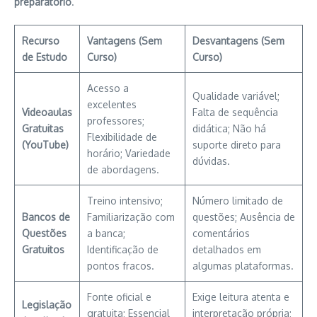
preparatório
.
Recurso
Vantagens (Sem
Desvantagens (Sem
de Estudo
Curso)
Curso)
Acesso a
Qualidade variável;
excelentes
Videoaulas
Falta de sequência
professores;
Gratuitas
didática; Não há
Flexibilidade de
(YouTube)
suporte direto para
horário; Variedade
dúvidas.
de abordagens.
Treino intensivo;
Número limitado de
Bancos de
Familiarização com
questões; Ausência de
Questões
a banca;
comentários
Gratuitos
Identificação de
detalhados em
pontos fracos.
algumas plataformas.
Fonte oficial e
Exige leitura atenta e
Legislação
gratuita; Essencial
interpretação própria;