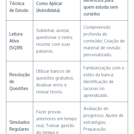
Benefícios para
Técnica
Como Aplicar
quem estuda sem
de Estudo
(Autodidata)
cursinho
Compreensão
Sublinhar, anotar,
Leitura
profunda do
questionar o texto,
Ativa
conteúdo; Criação de
resumir com suas
(SQ3R)
material de revisão
palavras.
personalizado.
Familiarização com o
Utilizar bancos de
Resolução
estilo da banca;
questões gratuitos;
de
Identificação de
Analisar erros e
Questões
lacunas no
revisar teoria.
aprendizado.
Avaliação do
Fazer provas
progresso; Ajuste de
anteriores em tempo
Simulados
estratégias;
real; Treinar gestão
Regulares
Preparação
do tempo e