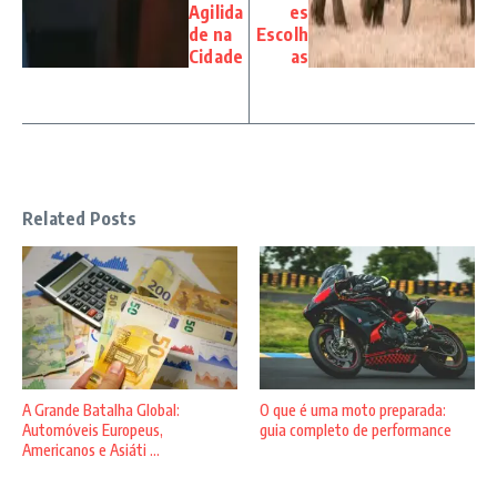
Agilida
es
de na
Escolh
Cidade
as
Related Posts
A Grande Batalha Global:
O que é uma moto preparada:
Automóveis Europeus,
guia completo de performance
Americanos e Asiáti ...