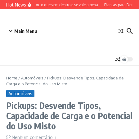
Ir para o conteúdo
Hot News
ETB Pokémon: o que vem dentro e se vale a pena
Plantas para Dentro d
Main Menu
Home
/
Automóveis
/
Pickups: Desvende Tipos, Capacidade de
Carga e o Potencial do Uso Misto
Automóveis
Pickups: Desvende Tipos,
Capacidade de Carga e o Potencial
do Uso Misto
Nenhum comentário