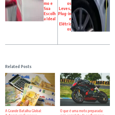
mo e
os
Sua
Leves,
Escolh
Plug-in
a Ideal
e
Elétric
os
Related Posts
A Grande Batalha Global:
O que é uma moto preparada: