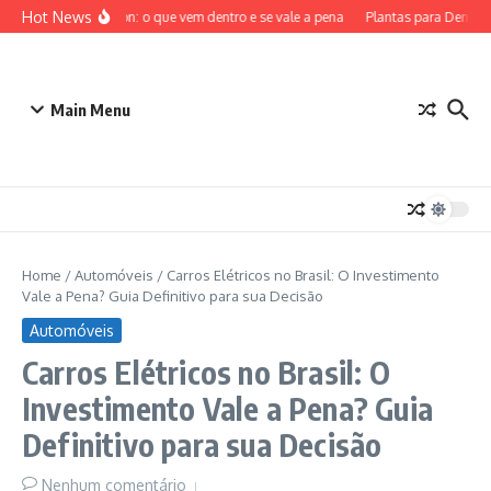
Ir para o conteúdo
Hot News
ETB Pokémon: o que vem dentro e se vale a pena
Plantas para Dentro de
Main Menu
Home
/
Automóveis
/
Carros Elétricos no Brasil: O Investimento
Vale a Pena? Guia Definitivo para sua Decisão
Automóveis
Carros Elétricos no Brasil: O
Investimento Vale a Pena? Guia
Definitivo para sua Decisão
Nenhum comentário