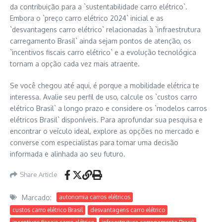
da contribuição para a `sustentabilidade carro elétrico`.
Embora o `preço carro elétrico 2024` inicial e as
`desvantagens carro elétrico` relacionadas à `infraestrutura
carregamento Brasil` ainda sejam pontos de atenção, os
`incentivos fiscais carro elétrico` e a evolução tecnológica
tornam a opção cada vez mais atraente.
Se você chegou até aqui, é porque a mobilidade elétrica te
interessa. Avalie seu perfil de uso, calcule os `custos carro
elétrico Brasil` a longo prazo e considere os `modelos carros
elétricos Brasil` disponíveis. Para aprofundar sua pesquisa e
encontrar o veículo ideal, explore as opções no mercado e
converse com especialistas para tomar uma decisão
informada e alinhada ao seu futuro.
Share Article
Marcado:
autonomia carros elétricos
custos carro elétrico Brasil
desvantagens carro elétrico