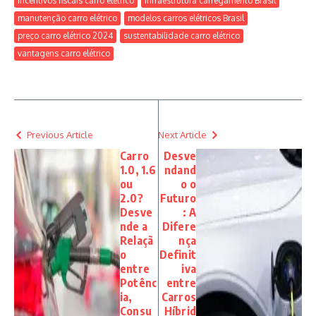
incentivos fiscais carro elétrico
infraestrutura carregamento Brasil
manutenção carro elétrico
modelos carros elétricos Brasil
preço carro elétrico 2024
sustentabilidade carro elétrico
vantagens carro elétrico
Previous Article
Next Article
Carro
Desve
1.0, 1.6
ndand
ou
o o
2.0?
Futuro
Desve
: A
nde a
Difere
Relaçã
nça
o
Definit
entre
iva
Potênc
entre
ia,
Carros
Consu
Híbrid