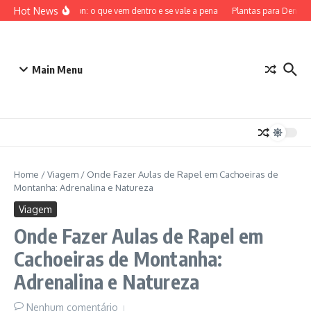
Ir para o conteúdo
Hot News
ETB Pokémon: o que vem dentro e se vale a pena
Plantas para Dentro de
Main Menu
Home
/
Viagem
/
Onde Fazer Aulas de Rapel em Cachoeiras de
Montanha: Adrenalina e Natureza
Viagem
Onde Fazer Aulas de Rapel em
Cachoeiras de Montanha:
Adrenalina e Natureza
Nenhum comentário