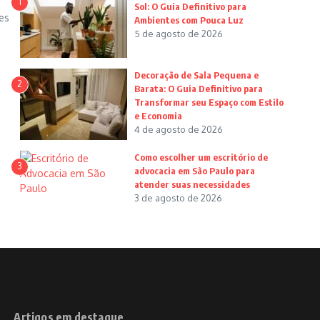
1
Sol: O Guia Definitivo para
es
Ambientes com Pouca Luz
5 de agosto de 2026
Decoração de Sala Pequena e
2
Barata: O Guia Definitivo para
Transformar seu Espaço com Estilo
e Economia
4 de agosto de 2026
Como escolher um escritório de
3
advocacia em São Paulo para
atender suas necessidades
3 de agosto de 2026
Artigos em destaque