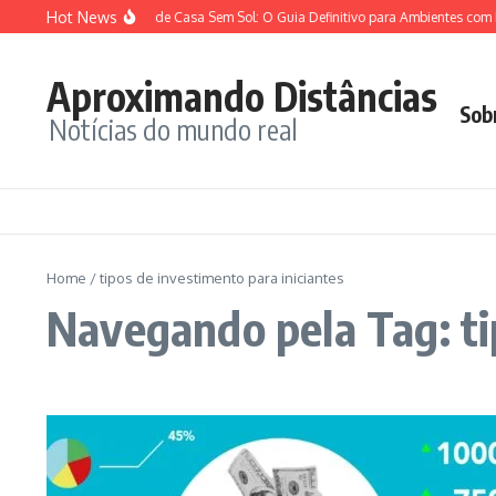
Ir para o conteúdo
Hot News
Plantas para Dentro de Casa Sem Sol: O Guia Definitivo para Ambientes com P
Aproximando Distâncias
Sob
Notícias do mundo real
Home
/
tipos de investimento para iniciantes
Navegando pela Tag: ti