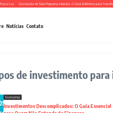
ouca Luz
Decoração de Sala Pequena e Barata: O Guia Definitivo para Transfor
re
Notícias
Contato
pos de investimento para 
Economia
Investimentos Descomplicados: O Guia Essencial
para Quem Não Entende de Finanças