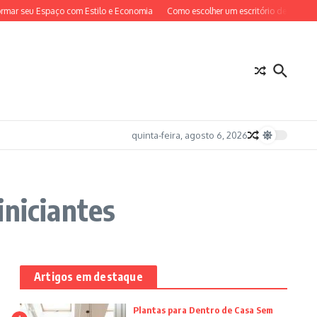
mar seu Espaço com Estilo e Economia
Como escolher um escritório de advocac
quinta-feira, agosto 6, 2026
iniciantes
Artigos em destaque
Plantas para Dentro de Casa Sem