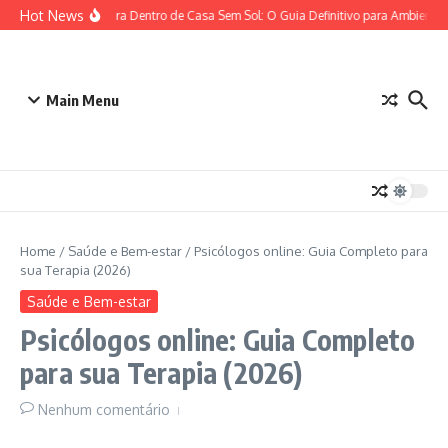
Ir para o conteúdo
Hot News
Plantas para Dentro de Casa Sem Sol: O Guia Definitivo para Ambientes
Main Menu
Home
/
Saúde e Bem-estar
/
Psicólogos online: Guia Completo para
sua Terapia (2026)
Saúde e Bem-estar
Psicólogos online: Guia Completo
para sua Terapia (2026)
Nenhum comentário