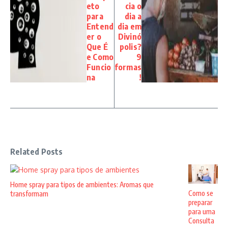
eto
cia o
para
dia a
Entend
dia em
er o
Divinó
Que É
polis?
e Como
9
Funcio
formas
na
!
Related Posts
Home spray para tipos de ambientes: Aromas que
Como se
transformam
preparar
para uma
Consulta