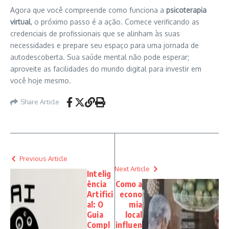
Agora que você compreende como funciona a
psicoterapia
virtual
, o próximo passo é a ação. Comece verificando as
credenciais de profissionais que se alinham às suas
necessidades e prepare seu espaço para uma jornada de
autodescoberta. Sua saúde mental não pode esperar;
aproveite as facilidades do mundo digital para investir em
você hoje mesmo.
Share Article
Previous Article
Next Article
Intelig
ência
Como a
Artifici
econo
al: O
mia
Guia
local
Compl
influen