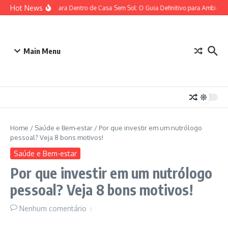
Ir para o conteúdo
Hot News
Plantas para Dentro de Casa Sem Sol: O Guia Definitivo para Ambiente
Main Menu
Home
/
Saúde e Bem-estar
/
Por que investir em um nutrólogo
pessoal? Veja 8 bons motivos!
Saúde e Bem-estar
Por que investir em um nutrólogo
pessoal? Veja 8 bons motivos!
Nenhum comentário