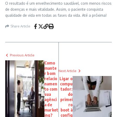
O resultado é um envelhecimento saudável, com menos riscos
de doenças e mais vitalidade. Assim, o paciente conquista
qualidade de vida em todas as fases da vida. Até a próxima!
Share Article
Previous Article
Como
mante
Next Article
r bom
relacio
Ligar o
namen
compu
to com
tador:
sua
do
agênci
primei
a de
ro
market
boot à
ing?
config