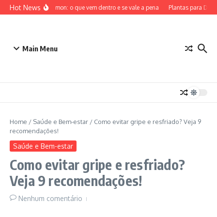
Ir para o conteúdo
Hot News
ETB Pokémon: o que vem dentro e se vale a pena
Plantas para Dentr
Main Menu
Home
/
Saúde e Bem-estar
/
Como evitar gripe e resfriado? Veja 9
recomendações!
Saúde e Bem-estar
Como evitar gripe e resfriado?
Veja 9 recomendações!
Nenhum comentário