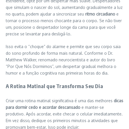
estridente, opte por um despertar mais suave. Despertadores
que simulam o nascer do sol, aumentando gradualmente a luz
no quarto, podem ajudar a sincronizar seu
ritmo circadiano
e
tornar o processo menos chocante para o corpo. Se não tiver
um, posicione o despertador longe da cama para que você
precise se levantar para desligá-lo.
Isso evita o “choque” do alarme e permite que seu corpo saia
do sono profundo de forma mais natural. Conforme o Dr.
Matthew Walker, renomado neurocientista e autor do livro
“Por Que Nós Dormimos”, um despertar gradual melhora o
humor e a função cognitiva nas primeiras horas do dia.
A Rotina Matinal que Transforma Seu Dia
Criar uma rotina matinal significativa é uma das melhores
dicas
para dormir cedo e acordar descansado
e manter-se
produtivo. Após acordar, evite checar o celular imediatamente.
Em vez disso, dedique os primeiros minutos a atividades que
promovam bem-estar. Isso pode incluir: