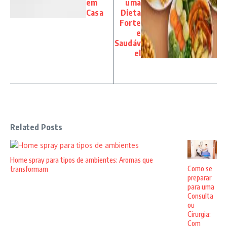
em
uma
Casa
Dieta
Forte
e
Saudáv
el
Related Posts
Home spray para tipos de ambientes: Aromas que
Como se
transformam
preparar
para uma
Consulta
ou
Cirurgia:
Com