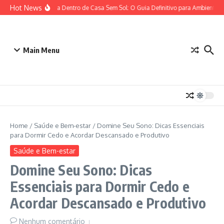
Ir para o conteúdo
Hot News
Plantas para Dentro de Casa Sem Sol: O Guia Definitivo para Ambientes c
Main Menu
Home
/
Saúde e Bem-estar
/
Domine Seu Sono: Dicas Essenciais
para Dormir Cedo e Acordar Descansado e Produtivo
Saúde e Bem-estar
Domine Seu Sono: Dicas
Essenciais para Dormir Cedo e
Acordar Descansado e Produtivo
Nenhum comentário