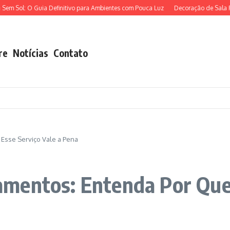
l: O Guia Definitivo para Ambientes com Pouca Luz
Decoração de Sala Pequena
re
Notícias
Contato
Esse Serviço Vale a Pena
mentos: Entenda Por Que 