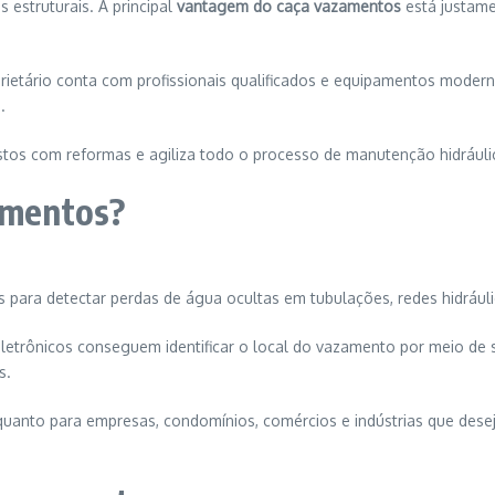
 estruturais. A principal
vantagem do caça vazamentos
está justame
prietário conta com profissionais qualificados e equipamentos moder
o.
stos com reformas e agiliza todo o processo de manutenção hidráuli
zamentos?
 para detectar perdas de água ocultas em tubulações, redes hidráuli
letrônicos conseguem identificar o local do vazamento por meio de 
s.
 quanto para empresas, condomínios, comércios e indústrias que dese