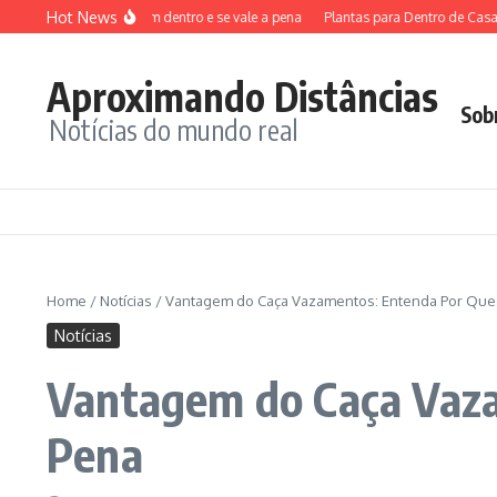
Ir para o conteúdo
Hot News
okémon: o que vem dentro e se vale a pena
Plantas para Dentro de Casa Sem So
Aproximando Distâncias
Sob
Notícias do mundo real
Home
/
Notícias
/
Vantagem do Caça Vazamentos: Entenda Por Que 
Notícias
Vantagem do Caça Vaza
Pena