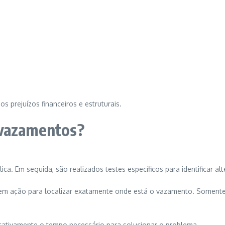
 prejuízos financeiros e estruturais.
 vazamentos?
a. Em seguida, são realizados testes específicos para identificar al
em ação para localizar exatamente onde está o vazamento. Somente 
ficativamente o tempo necessário para solucionar o problema.