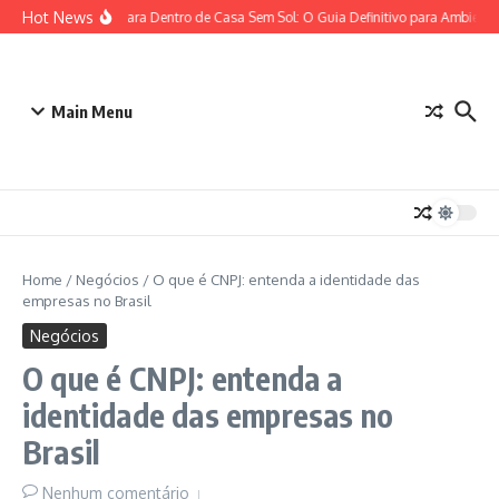
Ir para o conteúdo
Hot News
Plantas para Dentro de Casa Sem Sol: O Guia Definitivo para Ambiente
Main Menu
Home
/
Negócios
/
O que é CNPJ: entenda a identidade das
empresas no Brasil
Negócios
O que é CNPJ: entenda a
identidade das empresas no
Brasil
Nenhum comentário