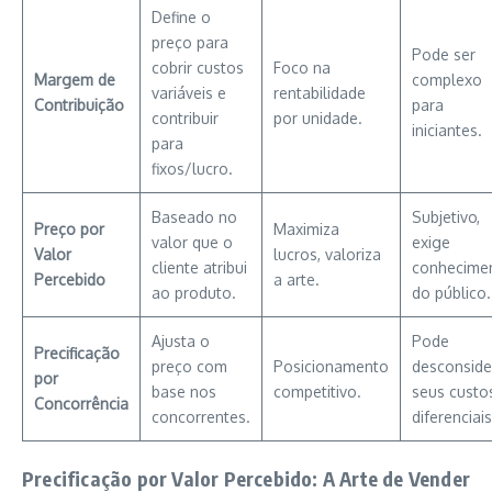
Define o
preço para
Pode ser
cobrir custos
Foco na
Margem de
complexo
variáveis e
rentabilidade
Contribuição
para
contribuir
por unidade.
iniciantes.
para
fixos/lucro.
Baseado no
Subjetivo,
Preço por
Maximiza
valor que o
exige
Valor
lucros, valoriza
cliente atribui
conhecime
Percebido
a arte.
ao produto.
do público.
Ajusta o
Pode
Precificação
preço com
Posicionamento
desconside
por
base nos
competitivo.
seus custo
Concorrência
concorrentes.
diferenciais
Precificação por Valor Percebido: A Arte de Vender