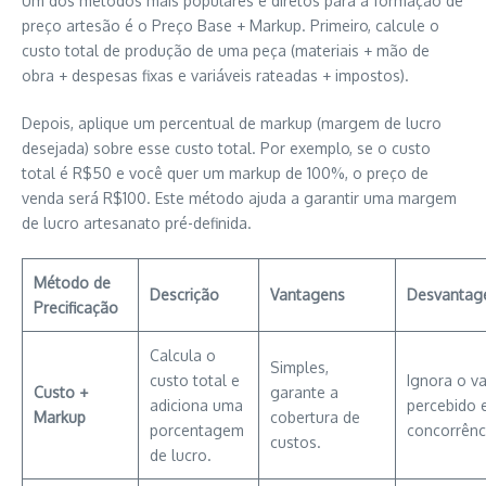
Um dos métodos mais populares e diretos para a formação de
preço artesão é o Preço Base + Markup. Primeiro, calcule o
custo total de produção de uma peça (materiais + mão de
obra + despesas fixas e variáveis rateadas + impostos).
Depois, aplique um percentual de markup (margem de lucro
desejada) sobre esse custo total. Por exemplo, se o custo
total é R$50 e você quer um markup de 100%, o preço de
venda será R$100. Este método ajuda a garantir uma margem
de lucro artesanato pré-definida.
Método de
Descrição
Vantagens
Desvantag
Precificação
Calcula o
Simples,
custo total e
Ignora o va
Custo +
garante a
adiciona uma
percebido 
Markup
cobertura de
porcentagem
concorrênc
custos.
de lucro.