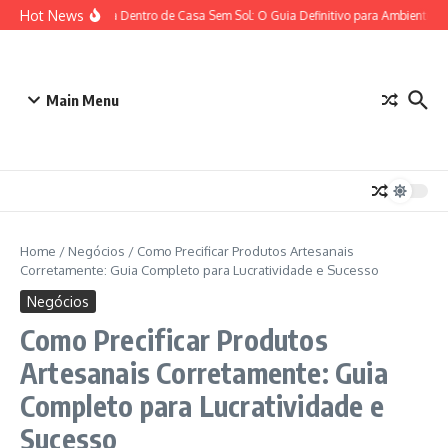
Ir para o conteúdo
Hot News
Plantas para Dentro de Casa Sem Sol: O Guia Definitivo para Ambientes c
Main Menu
Home
/
Negócios
/
Como Precificar Produtos Artesanais
Corretamente: Guia Completo para Lucratividade e Sucesso
Negócios
Como Precificar Produtos
Artesanais Corretamente: Guia
Completo para Lucratividade e
Sucesso