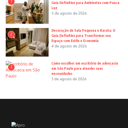
1
Guia Definitivo para Ambientes com Pouca
Luz
5 de agosto de 2026
Decoração de Sala Pequena e Barata: O
2
Guia Definitivo para Transformar seu
Espaço com Estilo e Economia
4 de agosto de 2026
Como escolher um escritório de advocacia
3
em São Paulo para atender suas
necessidades
3 de agosto de 2026