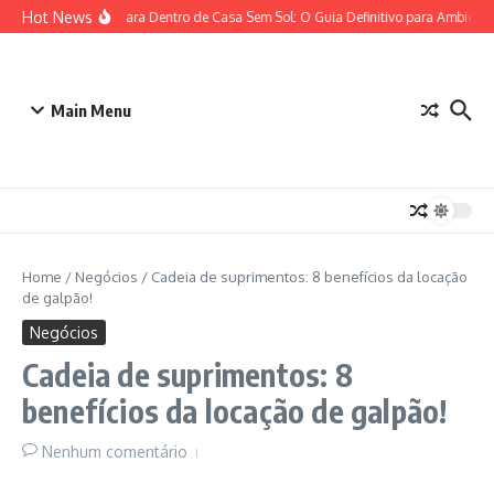
Ir para o conteúdo
Hot News
Plantas para Dentro de Casa Sem Sol: O Guia Definitivo para Ambiente
Main Menu
Home
/
Negócios
/
Cadeia de suprimentos: 8 benefícios da locação
de galpão!
Negócios
Cadeia de suprimentos: 8
benefícios da locação de galpão!
Nenhum comentário