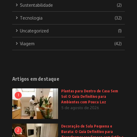
Sustentabilidade
(2)
Tecnologia
(32)
Uncategorized
(1)
Viagem
(42)
Artigos em destaque
Plantas para Dentro de Casa Sem
1
Sol: O Guia Definitivo para
Ambientes com Pouca Luz
5 de agosto de 2026
Decoração de Sala Pequena e
2
Barata: O Guia Definitivo para