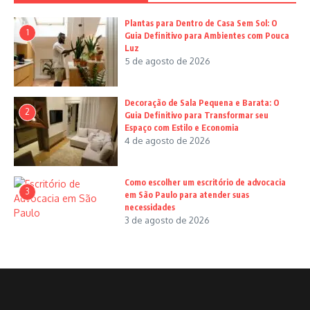
Plantas para Dentro de Casa Sem Sol: O
1
Guia Definitivo para Ambientes com Pouca
Luz
5 de agosto de 2026
Decoração de Sala Pequena e Barata: O
2
Guia Definitivo para Transformar seu
Espaço com Estilo e Economia
4 de agosto de 2026
Como escolher um escritório de advocacia
3
em São Paulo para atender suas
necessidades
3 de agosto de 2026