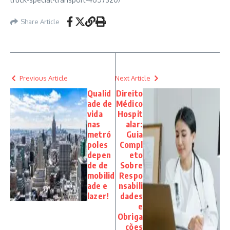
Share Article
Previous Article
Next Article
Qualid
Direito
ade de
Médico
vida
Hospit
nas
alar:
metró
Guia
poles
Compl
depen
eto
de de
Sobre
mobilid
Respo
ade e
nsabili
lazer!
dades
e
Obriga
ções