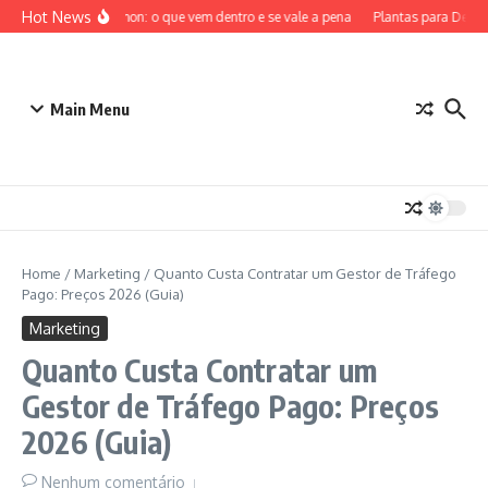
Ir para o conteúdo
Hot News
ETB Pokémon: o que vem dentro e se vale a pena
Plantas para Dentro 
Main Menu
Home
/
Marketing
/
Quanto Custa Contratar um Gestor de Tráfego
Pago: Preços 2026 (Guia)
Marketing
Quanto Custa Contratar um
Gestor de Tráfego Pago: Preços
2026 (Guia)
Nenhum comentário