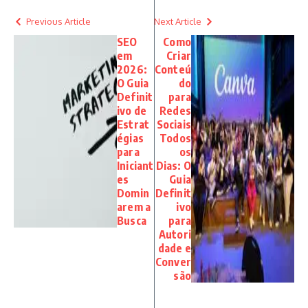
Previous Article
Next Article
SEO
Como
em
Criar
2026:
Conteú
O Guia
do
Definit
para
ivo de
Redes
Estrat
Sociais
égias
Todos
para
os
Iniciant
Dias: O
es
Guia
Domin
Definit
arem a
ivo
Busca
para
Autori
dade e
Conver
são