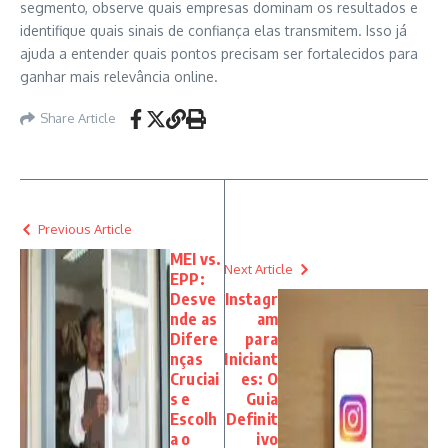
segmento, observe quais empresas dominam os resultados e
identifique quais sinais de confiança elas transmitem. Isso já
ajuda a entender quais pontos precisam ser fortalecidos para
ganhar mais relevância online.
Share Article
Previous Article
MEI vs.
Next Article
EPP:
Desve
Instagr
nde as
am
Difere
para
nças
Iniciant
Cruciai
es: O
s e
Guia
Escolh
Definit
a o
ivo