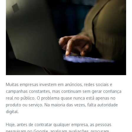
Muitas empresas investem em anúncios, redes sociais e
campanhas constantes, mas continuam sem gerar confiança
real no público. O problema quase nunca está apenas no
produto ou serviço. Na maioria das vezes, falta autoridade
digital.
Hoje, antes de contratar qualquer empresa, as pessoas
pesquisam no Google, analisam avaliações, procuram