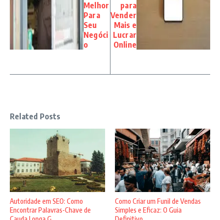
Melhor
para
Para
Vender
Seu
Mais e
Negóci
Lucrar
o
Online
Related Posts
Autoridade em SEO: Como
Como Criar um Funil de Vendas
Encontrar Palavras-Chave de
Simples e Eficaz: O Guia
Cauda Longa G ...
Definitivo ...