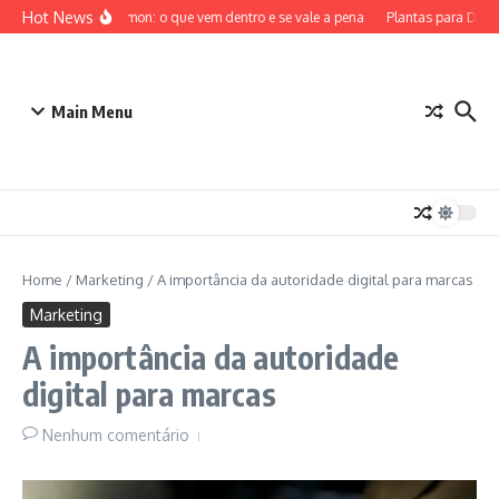
Ir para o conteúdo
Hot News
ETB Pokémon: o que vem dentro e se vale a pena
Plantas para Dentro
Main Menu
Home
/
Marketing
/
A importância da autoridade digital para marcas
Marketing
A importância da autoridade
digital para marcas
Nenhum comentário