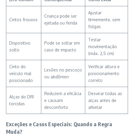
Ajustar
Criança pode ser
Cintos frouxos
firmemente, sem
ejetada ou ferida
folgas
Testar
Dispositivo
Pode se soltar em
movimentação
solto
caso de impacto
(máx. 2,5 cm)
Cinto do
Verificar altura e
Lesões no pescoço
veículo mal
posicionamento
ou abdômen
posicionado
correto
Reduzem a eficácia
Desvirar todas as
Alças do DRI
e causam
alças antes de
torcidas
desconforto
afivelar
Exceções e Casos Especiais: Quando a Regra
Muda?