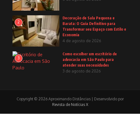
Decoração de Sala Pequena e
2
Barata: O Guia Definitivo para
Transformar seu Espaço com Estilo e
Economia
4 de agosto de 2026
Como escolher um escritório de
3
advocacia em São Paulo para
atender suas necessidades
3 de agosto de 2026
Copyright © 2026 Aproximando Distâncias | Desenvolvido por
Revista de Notícias X