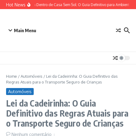
Ir para o conteúdo
Hot News
Plantas para Dentro de Casa Sem Sol: O Guia Definitivo para Ambientes co
Main Menu
Home
/
Automóveis
/
Lei da Cadeirinha: O Guia Definitivo das
Regras Atuais para o Transporte Seguro de Crianças
Automóveis
Lei da Cadeirinha: O Guia
Definitivo das Regras Atuais para
o Transporte Seguro de Crianças
Nenhum comentário